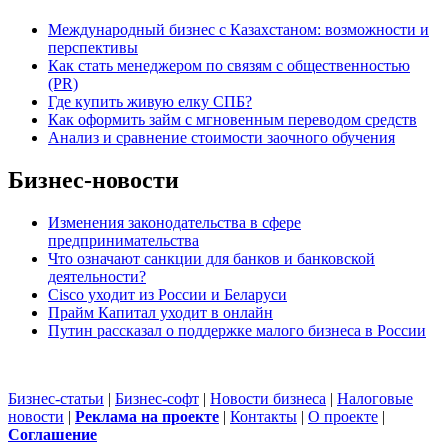
Международный бизнес с Казахстаном: возможности и
перспективы
Как стать менеджером по связям с общественностью
(PR)
Где купить живую елку СПБ?
Как оформить займ с мгновенным переводом средств
Анализ и сравнение стоимости заочного обучения
Бизнес-новости
Изменения законодательства в сфере
предпринимательства
Что означают санкции для банков и банковской
деятельности?
Cisco уходит из России и Беларуси
Прайм Капитал уходит в онлайн
Путин рассказал о поддержке малого бизнеса в России
Бизнес-статьи
|
Бизнес-софт
|
Новости бизнеса
|
Налоговые
новости
|
Реклама на проекте
|
Контакты
|
О проекте
|
Cоглашение