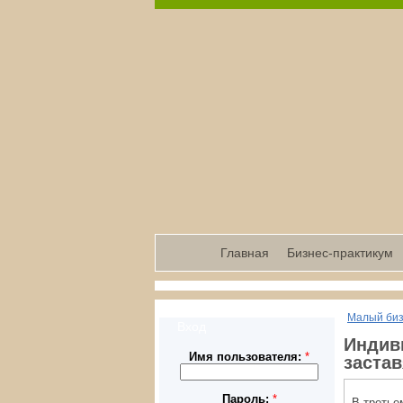
Главная
Бизнес-практикум
Малый би
Вход
Индив
Имя пользователя:
*
застав
Пароль:
*
В третье