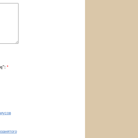
oq":
*
риусов
озанятого