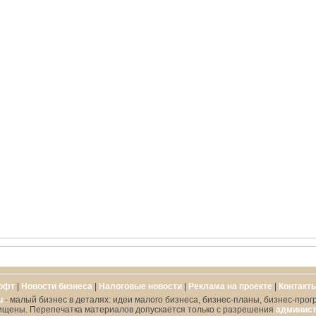
офт
|
Новости бизнеса
|
Налоговые новости
|
Реклама на проекте
|
Контакт
u
- малый бизнес в деталях: идеи малого бизнеса, бизнес-планы, бизнес-прог
ищены. Перепечатка материалов допускается только с разрешения
админист