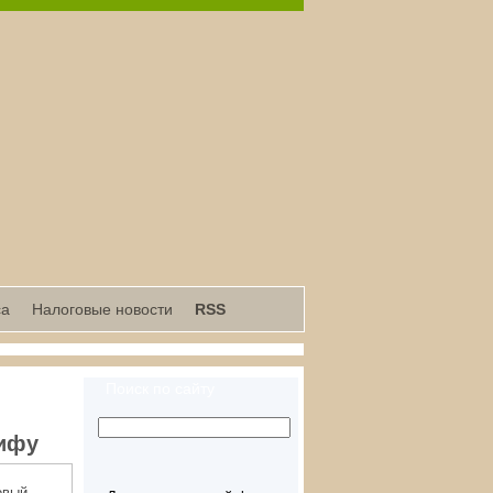
са
Налоговые новости
RSS
Поиск по сайту
рифу
овый