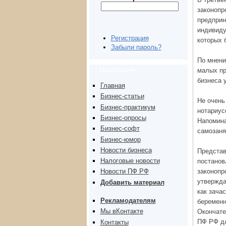
законопр
предприн
индивиду
Регистрация
которых 
Забыли пароль?
По мнени
Навигация
малых пр
бизнеса 
Главная
Бизнес-статьи
Не очень
Бизнес-практикум
нотариус
Бизнес-опросы
Напомина
Бизнес-софт
самозаня
Бизнес-юмор
Новости бизнеса
Представ
Налоговые новости
постанов
законопр
Новости ПФ РФ
утвержда
Добавить материал
как зача
Рекламодателям
беременн
Мы вКонтакте
Окончате
ПФ РФ дл
Контакты