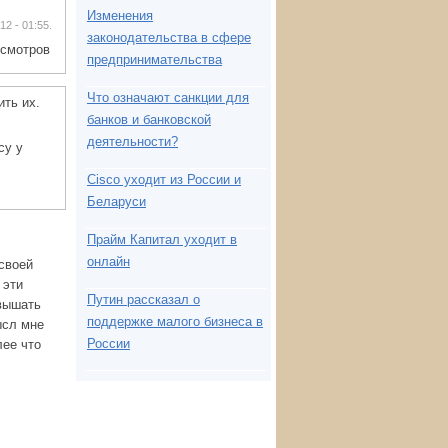
Изменения
12 - 01:55.
законодательства в сфере
осмотров
предпринимательства
Что означают санкции для
ть их.
банков и банковской
деятельности?
су у
Cisco уходит из России и
Беларуси
Прайм Капитал уходит в
онлайн
 своей
 эти
Путин рассказал о
евышать
поддержке малого бизнеса в
ысл мне
России
лее что