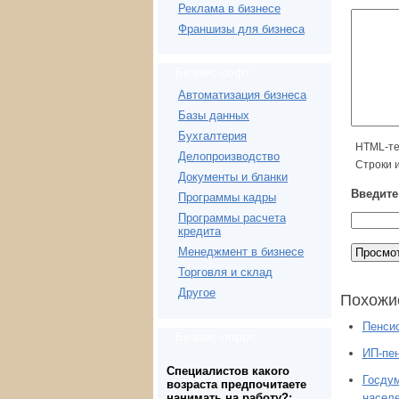
Реклама в бизнесе
Франшизы для бизнеса
Бизнес-софт
Автоматизация бизнеса
Базы данных
Бухгалтерия
HTML-те
Делопроизводство
Строки 
Документы и бланки
Введите 
Программы кадры
Программы расчета
кредита
Менеджмент в бизнесе
Торговля и склад
Другое
Похожи
Пенсио
Бизнес-опрос
ИП-пен
Специалистов какого
Госдум
возраста предпочитаете
нанимать на работу?:
насел