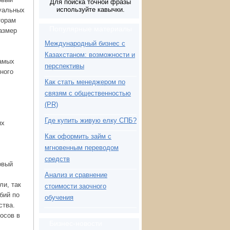
Для поиска точной фразы
используйте кавычки.
дуальных
торам
Популярные материалы
азмер
Международный бизнес с
Казахстаном: возможности и
самых
перспективы
ного
Как стать менеджером по
связям с общественностью
(PR)
Где купить живую елку СПБ?
их
Как оформить займ с
мгновенным переводом
средств
овый
Анализ и сравнение
ли, так
стоимости заочного
бий по
обучения
ства.
осов в
Бизнес-новости