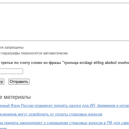
ги запрещены
и параграфы переносятся автоматически.
третье по счету слово из фразы "iyunuqa ecidagi elifog abekol ovuh
е материалы
нный Фонд России планирует поднять налоги для ИП, фермеров и нота
сионеров могут освободить от уплаты страховых взносов
а приняла законопроект о сокращении страховых взносов в ПФ для сам
ения