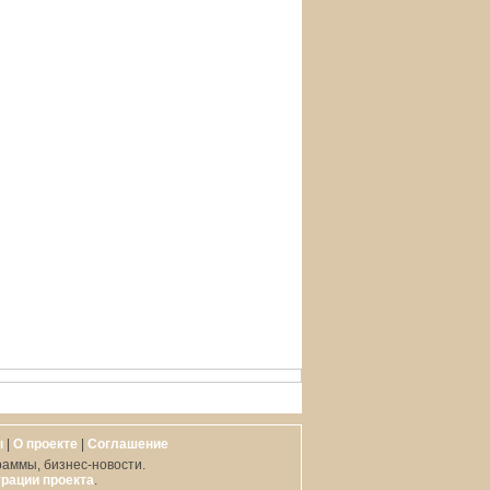
ы
|
О проекте
|
Cоглашение
раммы, бизнес-новости.
рации проекта
.