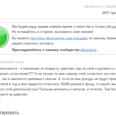
Alexandra в чт., 13/12/20
4837 пр
Мы будем рады вашим комментариям к новостям и готовы обсуди
Не оставайтесь в стороне, выскажите свое мнение!
Вы можете
получить бесплатную консультацию
по малому бизне
нашего опытного эксперта.
Присоединяйтесь к нашему сообществу
вКонтакте
.
 27/03/2013 - 20:03.
получается - я пенсионер по возрасту, работаю сам на себя и должен со
елать отчисления??? А не лучше ли мне самому себе отчислять на счет
 так и накопится прибавка к пенсии. А то если мои доходы не будут пр
ублей в год и мне придется отчислить 35000 рублей в фонд, то какой см
ся этой деятельностью? Больше волокиты и налогов, и отчетов. Тем бо
никто не работает.
»
тировать