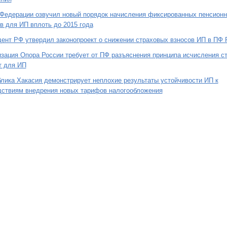
 Федерации озвучил новый порядок начисления фиксированных пенсион
в для ИП вплоть до 2015 года
ент РФ утвердил законопроект о снижении страховых взносов ИП в ПФ 
зация Опора России требует от ПФ разъяснения принципа исчисления с
т для ИП
лика Хакасия демонстрирует неплохие результаты устойчивости ИП к
дствиям внедрения новых тарифов налогообложения