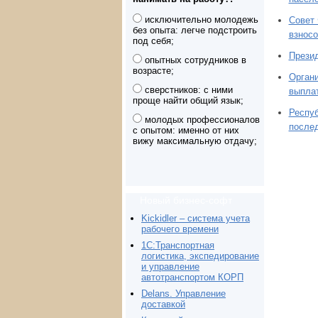
исключительно молодежь
Совет
без опыта: легче подстроить
взносо
под себя;
Презид
опытных сотрудников в
возрасте;
Органи
сверстников: с ними
выпла
проще найти общий язык;
Респуб
молодых профессионалов
после
с опытом: именно от них
вижу максимальную отдачу;
Новый бизнес-софт
Kickidler – система учета
рабочего времени
1С:Транспортная
логистика, экспедирование
и управление
автотранспортом КОРП
Delans. Управление
доставкой