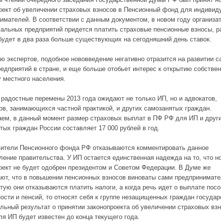
оект об увеличении страховых взносов в Пенсионный фонд для индиви
имателей. В соответствии с данным документом, в новом году организа
альных предприятий придется платить страховые пенсионные взносы, р
будет в два раза больше существующих на сегодняшний день ставок.
ю экспертов, подобное нововведение негативно отразится на развитии 
едприятий в стране, и еще больше отобьет интерес к открытию собствен
у местного населения.
 радостные перемены 2013 года ожидают не только ИП, но и адвокатов,
ов, занимающихся частной практикой, и других самозанятых граждан.
ем, в данный момент размер страховых выплат в ПФ РФ для ИП и друг
тых граждан России составляет 17 000 рублей в год.
ители Пенсионного фонда РФ отказываются комментировать данное
ление правительства. У ИП остается единственная надежда на то, что н
оект не будет одобрен президентом и Советом Федерации. В Думе же
ют, что в повышении пенсионных взносов виноваты сами предпринимате
стую они отказываются платить налоги, а когда речь идет о выплате посо
ости и пенсий, то относят себя к группе незащищенных граждан государ
льный результат о принятии законопроекта об увеличении страховых взн
я ИП будет известен до конца текущего года.