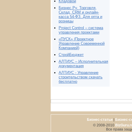
Кладовой
Бизнес.Ру. Торговля,
Склад, CRM и онлайн-
касса 54-ФЗ. Для опта и
розницы
Project Сontrol – система
управления проектами
«ПУСК» (Проектное
Управление Современной
Компанией)
СтройБюджет
АЛТИУС – Исполнительная
документация
АЛТИУС - Управление
строительством скачать
бесплатно
Бизнес-статьи
|
Бизнес-с
© 2008-2010
BizGuru.r
Все права защ