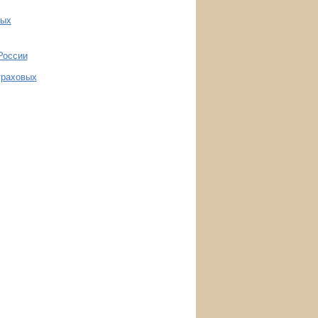
ных
России
траховых