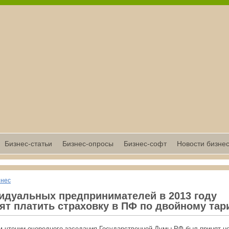
Бизнес-статьи
Бизнес-опросы
Бизнес-софт
Новости бизне
знес
идуальных предпринимателей в 2013 году
ят платить страховку в ПФ по двойному та
м чтении очередного заседания Государственной Думы РФ был принят н