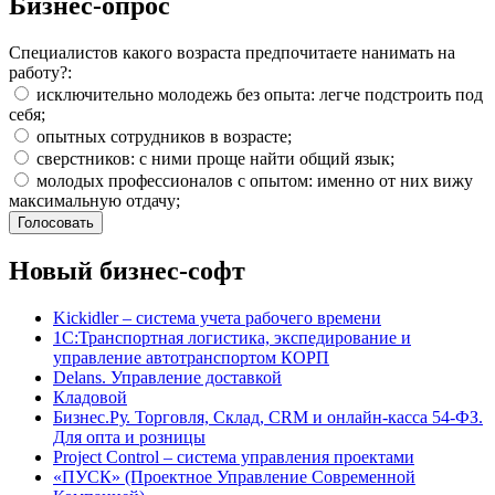
Бизнес-опрос
Специалистов какого возраста предпочитаете нанимать на
работу?:
исключительно молодежь без опыта: легче подстроить под
себя;
опытных сотрудников в возрасте;
сверстников: с ними проще найти общий язык;
молодых профессионалов с опытом: именно от них вижу
максимальную отдачу;
Новый бизнес-софт
Kickidler – система учета рабочего времени
1С:Транспортная логистика, экспедирование и
управление автотранспортом КОРП
Delans. Управление доставкой
Кладовой
Бизнес.Ру. Торговля, Склад, CRM и онлайн-касса 54-ФЗ.
Для опта и розницы
Project Сontrol – система управления проектами
«ПУСК» (Проектное Управление Современной