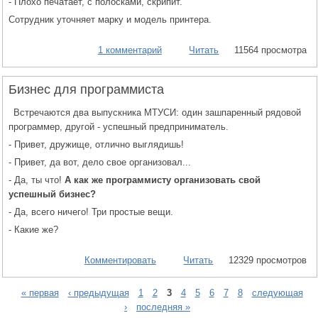
- Плохо печатает, с полосками, скрипит.
Сотрудник уточняет марку и модель принтера.
1 комментарий
Читать
11564 просмотра
Бизнес для программиста
Встречаются два выпускника МТУСИ: один зашпаренный рядовой
программер, другой - успешный предприниматель.
- Привет, дружище, отлично выглядишь!
- Привет, да вот, дело свое организовал...
- Да, ты что!
А как же программисту организовать свой
успешный бизнес?
- Да, всего ничего! Три простые вещи.
- Какие же?
Комментировать
Читать
12329 просмотров
« первая
‹ предыдущая
1
2
3
4
5
6
7
8
следующая
›
последняя »