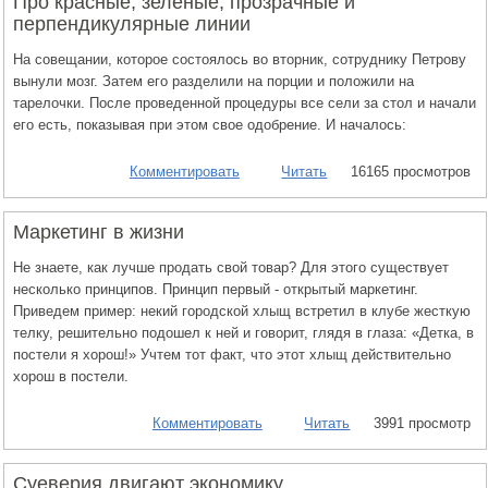
Про красные, зеленые, прозрачные и
перпендикулярные линии
На совещании, которое состоялось во вторник, сотруднику Петрову
вынули мозг. Затем его разделили на порции и положили на
тарелочки. После проведенной процедуры все сели за стол и начали
его есть, показывая при этом свое одобрение. И началось:
Комментировать
Читать
16165 просмотров
Маркетинг в жизни
Не знаете, как лучше продать свой товар? Для этого существует
несколько принципов. Принцип первый - открытый маркетинг.
Приведем пример: некий городской хлыщ встретил в клубе жесткую
телку, решительно подошел к ней и говорит, глядя в глаза: «Детка, в
постели я хорош!» Учтем тот факт, что этот хлыщ действительно
хорош в постели.
Комментировать
Читать
3991 просмотр
Суеверия двигают экономику