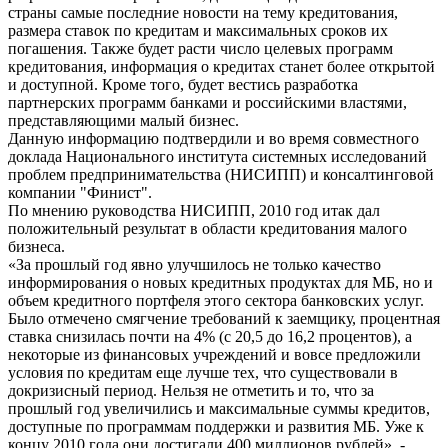
страны самые последние новости на тему кредитования,
размера ставок по кредитам и максимальных сроков их
погашения. Также будет расти число целевых программ
кредитования, информация о кредитах станет более открытой
и доступной. Кроме того, будет вестись разработка
партнерских программ банками и российскими властями,
представляющими малый бизнес.
Данную информацию подтвердили и во время совместного
доклада Национального института системных исследований
проблем предпринимательства (НИСИПП) и консалтинговой
компании "Финист".
По мнению руководства НИСИПП, 2010 год итак дал
положительный результат в области кредитования малого
бизнеса.
«За прошлый год явно улучшилось не только качество
информирования о новых кредитных продуктах для МБ, но и
объем кредитного портфеля этого сектора банковских услуг.
Было отмечено смягчение требований к заемщику, процентная
ставка снизилась почти на 4% (с 20,5 до 16,2 процентов), а
некоторые из финансовых учреждений и вовсе предложили
условия по кредитам еще лучше тех, что существовали в
докризисный период. Нельзя не отметить и то, что за
прошлый год увеличились и максимальные суммы кредитов,
доступные по программам поддержки и развития МБ. Уже к
концу 2010 года они достигали 400 миллионов рублей», -