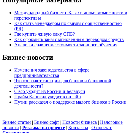
Популярные материалы
Международный бизнес с Казахстаном: возможности и
перспективы
Как стать менеджером по связям с общественностью
(PR)
Где купить живую елку СПБ?
Как оформить займ с мгновенным переводом средств
Анализ и сравнение стоимости заочного обучения
Бизнес-новости
Изменения законодательства в сфере
предпринимательства
Что означают санкции для банков и банковской
деятельности?
Cisco уходит из России и Беларуси
Прайм Капитал уходит в онлайн
Путин рассказал о поддержке малого бизнеса в России
Бизнес-статьи
|
Бизнес-софт
|
Новости бизнеса
|
Налоговые
новости
|
Реклама на проекте
|
Контакты
|
О проекте
|
Cоглашение