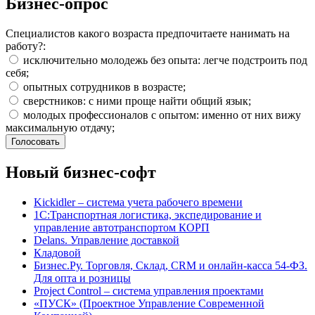
Бизнес-опрос
Специалистов какого возраста предпочитаете нанимать на
работу?:
исключительно молодежь без опыта: легче подстроить под
себя;
опытных сотрудников в возрасте;
сверстников: с ними проще найти общий язык;
молодых профессионалов с опытом: именно от них вижу
максимальную отдачу;
Новый бизнес-софт
Kickidler – система учета рабочего времени
1С:Транспортная логистика, экспедирование и
управление автотранспортом КОРП
Delans. Управление доставкой
Кладовой
Бизнес.Ру. Торговля, Склад, CRM и онлайн-касса 54-ФЗ.
Для опта и розницы
Project Сontrol – система управления проектами
«ПУСК» (Проектное Управление Современной