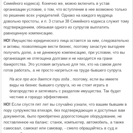
Семейного кодекса). Конечно же, можно включить в устав
организации условие, о том, что вступление в нее возможно только
по решению всех учредителей. Однако на каждого мудреца
довольно простоты, и п. 3 статьи 38 Семейного кодекса служит тому
подтверждением, обязывая одного из супругов выплатить
равноценную компенсацию.
НО!
Имущество юридического лица остается за ним, следовательно
и активы, позволяющие вести бизнес, поэтому зачастую выгоднее
получить долю, а не денежную компенсацию, при условии, что вы
организация не отягощена долгами и не находится на грани
банкротства. Это условия актуально для тех, кто на самом деле
готов работать, а не просто нагреться на труде бывшего супруга.
На все про все дается три года
, поэтому, если вы имеете
виды на бизнес бывшего супруга, но не стоит играть в
благородство и затягивать с разделом имущества. Так будет
честнее и гораздо эффективнее.
НО!
Если спустя пят лет вы случайно узнали, что вашим бывшим в
пору супружества втихаря, без подтверждающих и доступных вам
документов, было приобретено дорогостоящее оборудование, не
поставленное на баланс: станок, компьютер, автомобиль, а также
самосвал, самокат или самовар, - смело обращайтесь в суд и