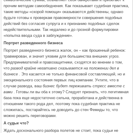
прочим методам самообеднения. Как показывает судебная практика,
такие методы «скорой помощи» оказываются действенны, однако
будьте готовы к проверкам правомерности совершения подобных
действий без согласия супруга и к признанию подобных сделок
недействительными. Так недалеко и до грозной формулировки
«попытка ввода суда в заблуждение».
Портрет разведенного бизнеса
Портрет разведенного бизнеса жалок, он – как брошенный ребенок:
травмирован, и значит уязвим для большинства внешних угроз.
Предпринимателей и правозащитники, сходятся во мнении о том,
что
развод крайне негативно сказывается на положении дел в
бизнесе
. Это касается не только финансовой составляющей, но и
эмоционального состояния первых лиц компании. Учтите, что в
случае развода, ваш
бизнес будет переживать стресс вместе с
вами
. Готовы ли вы оба к этому? Следует признать, что легитимная
база пока еще недостаточно сильна, проработана и действенна в
отношении такого рода дел, поэтому пока судебная практика не
сложилась, постарайтесь не доводить до стен Фемиды то, что
можно решить переговорами.
А судьи что?
Ждать досконального разбора полетов не стоит, пока судьи не