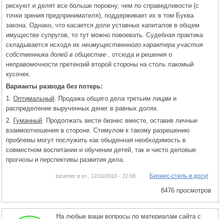
рискуют и делят все больше поровну, чем по справедливости (с
точки зрения предпринимателя), поддерживает их в том Буква
закона. Однако, что касается доли уставных капиталов в общем
имуществе супругов, то тут можно повоевать. Судебная практика
складывается исходя их
неимущественного характера участия
собственника долей в обществе
, отсюда и решения о
неправомочности претензий второй стороны на столь лакомый
кусочек.
Варианты развода без потерь:
1.
Оптимальный
. Продажа общего дела третьим лицам и
распределение вырученных денег в равных долях.
2.
Гуманный
. Продолжать вести бизнес вместе, оставив личные
взаимоотношения в стороне. Стимулом к такому разрешению
проблемы могут послужить как обыденная необходимость в
совместном воспитании и обучении детей, так и чисто деловые
прогнозы и перспективы развития дела.
Бизнес-стиль и досуг
bizwriter в вт., 12/10/2010 - 22:08.
8476 просмотров
На любые ваши вопросы по материалам сайта с