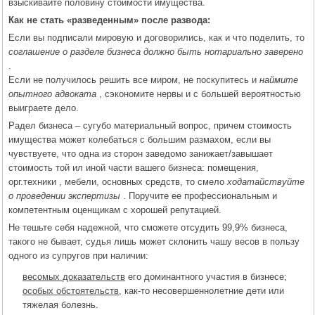
взыскивайте половину стоимости имущества.
Как не стать «разведенным» после развода:
Если вы подписали мировую и договорились, как и что поделить, то
соглашение о разделе бизнеса должно быть нотариально заверено
.
Если не получилось решить все миром, не поскупитесь и
наймите
опытного адвоката
, сэкономите нервы и с большей вероятностью
выиграете дело.
Радел бизнеса – сугубо материальный вопрос, причем стоимость
имущества может колебаться с большим размахом, если вы
чувствуете, что одна из сторон заведомо занижает/завышает
стоимость той ил иной части вашего бизнеса: помещения,
орг.техники , мебели, основных средств, то смело
ходатайствуйте
о проведении экспертизы
. Поручите ее профессиональным и
компетентным оценщикам с хорошей репутацией.
Не тешьте себя надежной, что сможете отсудить 99,9% бизнеса,
такого не бывает, судья лишь может склонить чашу весов в пользу
одного из супругов при наличии:
весомых доказательств
его доминантного участия в бизнесе;
особых обстоятельств
, как-то несовершеннолетние дети или
тяжелая болезнь.