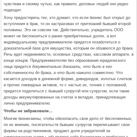
чувствам и своему чутью, как правило, деловых людей оно редко
подводит.
Хочу предостеречь тех, кто думает, что если бизнес был открыт до
вступления в брак, то он застрахован от притязаний бывшей второй
половины. Это не совсем так. Действительно, учредитель ООО
может не беспокоиться о ранее приобретенных долях, а вот
индивидуальному предпринимателю придется позаботиться о
доказательной базе для имущества, которым он обзавелся до брака.
Речь идет недвижимости, основных средствах, кассовом аппарате, в
конце концов. Предпринимателям без образования юридического
лица придется
документально доказать, что было в его
собственности до брака, а что было нажито совместно
. Что
касается доходов в денежной форме, дивидендов, золотых слитков
и прочих ликвидных активов, то с частью их, точнее с половиной,
придется поделиться с бывшей супругой или супругом, если такие
доходы аккумулированных на счетах и вкладах, принадлежащих
лично предпринимателю.
Чтобы не забраковали…
Многие бизнесмены, чтобы обезопасить свое дело от беспочвенных,
по их мнению, посягательств бывших супругов переписывают свои
фирмы на родственников, продают доли учредителей за
символические суммы, объявляют себя банкротами и прибегают к