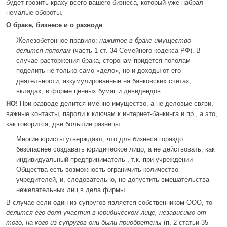
будет грозить краху всего вашего бизнеса, который уже набрал
немалые обороты.
О браке, бизнесе и о разводе
Железобетонное правило:
нажитое в браке имущество
делится пополам
(часть 1 ст. 34 Семейного кодекса РФ). В
случае расторжения брака, сторонам придется пополам
поделить не только само «дело», но и доходы от его
деятельности, аккумулированные на банковских счетах,
вкладах, в форме ценных бумаг и дивидендов.
НО!
При разводе делится именно имущество, а не деловые связи,
важные контакты, пароли к ключам к интернет-банкинга и пр., а это,
как говорится, две большие разницы.
Многие юристы утверждают, что для бизнеса гораздо
безопаснее создавать юридическое лицо, а не действовать, как
индивидуальный предприниматель , т.к. при учреждении
Общества есть возможность ограничить количество
учредителей, и, следовательно, не допустить вмешательства
нежелательных лиц в дела фирмы.
В случае если один из супругов является собственником ООО, то
делится его доля участия в юридическом лице, независимо от
того, на кого из супругов они были приобретены
(п. 2 статьи 35