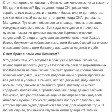
Стоит ли портить отношения с близким вам человеком из-за каких-то
5% доли в бизнесе? Другое дело, когда ОН просаживал
заработанные вами деньги в казино и барах, или когда, напротив,
кое-кто мерз зимой на рынке, в то время, когда ОНА грелась на
Мальдивах. Тут стоит побороться за справедливость и оставить
жаждущих халявы с носом. Вот когда пригодятся оплаченные
путевки, показания деловых партнеров барменов и прочих
свидетелей. Отсюда следующая закономерность :
чем больше
бизнес-документов подписано вами, тем больший вклад вы внесли
в развитие дела и тем больше у вас шансов на успех в суде
.
С кем брак: с вами или бизнесом?
Что делать тем, кто вступает в брак уже с готовым бизнесом,
приносящим неплохой доход? Обезопасить себя от меркантильных
посягательств на свой бизнес поможет
грамотно составленный
брачный контракт
, в котором подробнейшим образом прописаны
все детали и условия. Помните, что это документ, подчиняется
нормам гражданского и семейного права, поэтому не может
содержать положений, в противоречащих своду данных законов.
Возможно, что расставленные еще на переправе точки над всем
известной буквой латинского алфавита послужат столпами, на
которых прочно будет держаться ваш брак долгие-долгие годы. В
любом случае, при выборе спутника жизни доверяйте только