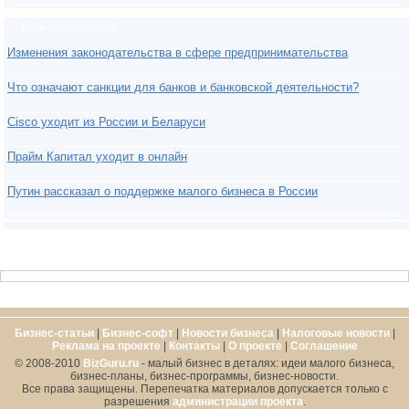
Бизнес-новости
Изменения законодательства в сфере предпринимательства
Что означают санкции для банков и банковской деятельности?
Cisco уходит из России и Беларуси
Прайм Капитал уходит в онлайн
Путин рассказал о поддержке малого бизнеса в России
Бизнес-статьи
|
Бизнес-софт
|
Новости бизнеса
|
Налоговые новости
|
Реклама на проекте
|
Контакты
|
О проекте
|
Cоглашение
© 2008-2010
BizGuru.ru
- малый бизнес в деталях: идеи малого бизнеса,
бизнес-планы, бизнес-программы, бизнес-новости.
Все права защищены. Перепечатка материалов допускается только с
разрешения
администрации проекта
.