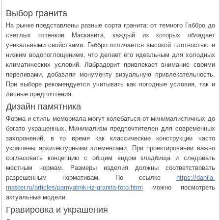
Выбор гранита
На рынке представлены разные сорта гранита: от темного Габбро до
светлых оттенков Маскавита, каждый из которых обладает
уникальными свойствами. Габбро отличается высокой плотностью и
низким водопоглощением, что делает его идеальным для холодных
климатических условий. Лабрадорит привлекает внимание своими
переливами, добавляя монументу визуальную привлекательность.
При выборе рекомендуется учитывать как погодные условия, так и
личные предпочтения.
Дизайн памятника
Форма и стиль мемориала могут колебаться от минималистичных до
богато украшенных. Минимализм предпочтителен для современных
захоронений, в то время как классические конструкции часто
украшены архитектурными элементами. При проектировании важно
согласовать концепцию с общим видом кладбища и следовать
местным нормам. Размеры изделия должны соответствовать
разрешенным нормативам. По ссылке
https://danila-
master.ru/articles/pamyatniki-iz-granita-foto.html
можно посмотреть
актуальные модели.
Гравировка и украшения