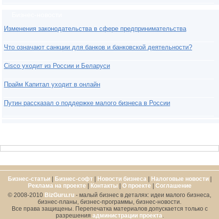
Бизнес-новости
Изменения законодательства в сфере предпринимательства
Что означают санкции для банков и банковской деятельности?
Cisco уходит из России и Беларуси
Прайм Капитал уходит в онлайн
Путин рассказал о поддержке малого бизнеса в России
Бизнес-статьи
|
Бизнес-софт
|
Новости бизнеса
|
Налоговые новости
|
Реклама на проекте
|
Контакты
|
О проекте
|
Cоглашение
© 2008-2010
BizGuru.ru
- малый бизнес в деталях: идеи малого бизнеса,
бизнес-планы, бизнес-программы, бизнес-новости.
Все права защищены. Перепечатка материалов допускается только с
разрешения
администрации проекта
.