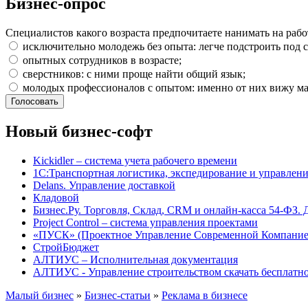
Бизнес-опрос
Специалистов какого возраста предпочитаете нанимать на рабо
исключительно молодежь без опыта: легче подстроить под с
опытных сотрудников в возрасте;
сверстников: с ними проще найти общий язык;
молодых профессионалов с опытом: именно от них вижу ма
Новый бизнес-софт
Kickidler – система учета рабочего времени
1С:Транспортная логистика, экспедирование и управле
Delans. Управление доставкой
Кладовой
Бизнес.Ру. Торговля, Склад, CRM и онлайн-касса 54-ФЗ. 
Project Сontrol – система управления проектами
«ПУСК» (Проектное Управление Современной Компание
СтройБюджет
АЛТИУС – Исполнительная документация
АЛТИУС - Управление строительством скачать бесплатн
Малый бизнес
»
Бизнес-статьи
»
Реклама в бизнесе