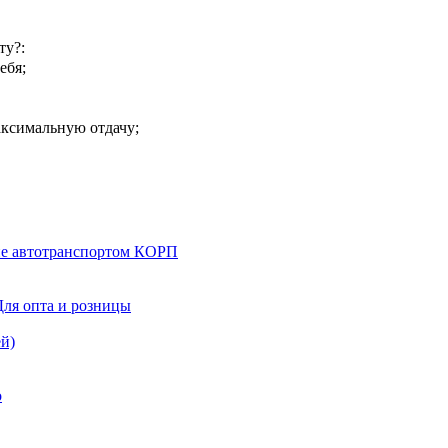
ту?:
ебя;
ксимальную отдачу;
ние автотранспортом КОРП
Для опта и розницы
й)
о