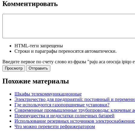
Комментировать
HTML-теги запрещены
Строки и параграфы переносятся автоматически.
Введите первое по счету слово из фразы "paju aca orocuja ipiqo 
Похожие материалы
Шкафы телекоммуникационные
Электричество для предприятий: постоянный и переменн
Где используются газопоршневые установки?
Современные промышленные трубопроводы: ключевые ас
Преимущества и недостатки солнечных батарей
Использование резервных источников электроснабжения:
Что можно перевезти рефрижератором