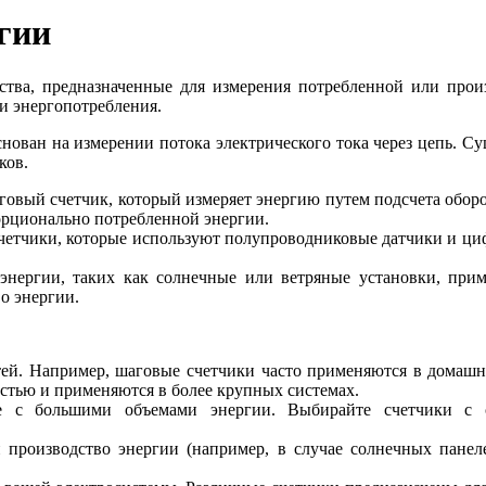
гии
йства, предназначенные для измерения потребленной или про
и энергопотребления.
нован на измерении потока электрического тока через цепь. Су
ков.
говый счетчик, который измеряет энергию путем подсчета обо
орционально потребленной энергии.
счетчики, которые используют полупроводниковые датчики и ц
энергии, таких как солнечные или ветряные установки, прим
о энергии.
тей. Например, шаговые счетчики часто применяются в домашн
стью и применяются в более крупных системах.
те с большими объемами энергии. Выбирайте счетчики с 
 производство энергии (например, в случае солнечных панеле