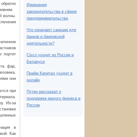
 обратно
Изменения
ровнем.
законодательства в сфере
й волны.
предпринимательства
спечения
Что означают санкции для
банков и банковской
иленное
деятельности?
астников
е портит
Cisco уходит из России и
Беларуси
ета фар,
ловека.
Прайм Капитал уходит в
лями они
онлайн
ются при
Путин рассказал о
териала.
поддержке малого бизнеса в
у. Из-за
России
становке
ышленных
нация в
кой. Как