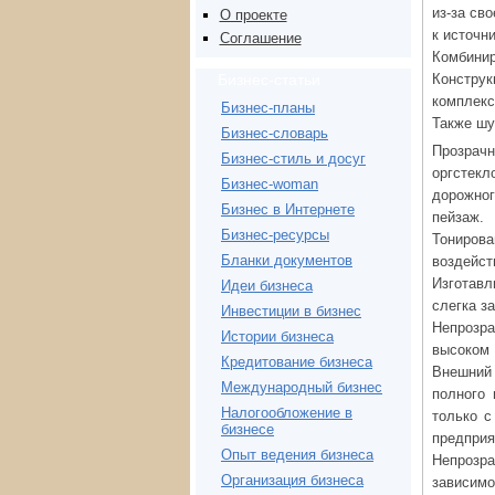
из-за св
О проекте
к источн
Соглашение
Комбинир
Конструк
Бизнес-статьи
комплекс
Бизнес-планы
Также шу
Бизнес-словарь
Прозрач
Бизнес-стиль и досуг
оргстек
Бизнес-woman
дорожног
Бизнес в Интернете
пейзаж.
Бизнес-ресурсы
Тониров
Бланки документов
воздейс
Изготавл
Идеи бизнеса
слегка з
Инвестиции в бизнес
Непрозра
Истории бизнеса
высоком 
Кредитование бизнеса
Внешний 
Международный бизнес
полного
Налогообложение в
только с
бизнесе
предприя
Опыт ведения бизнеса
Непрозр
Организация бизнеса
зависимо