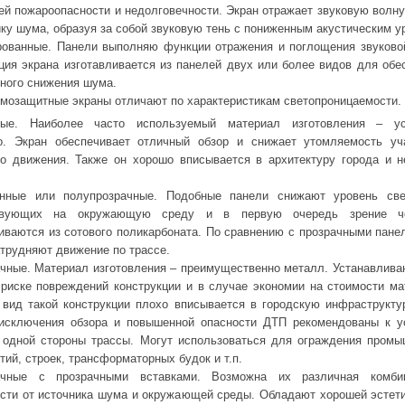
оей пожароопасности и недолговечности. Экран отражает звуковую волну
ику шума, образуя за собой звуковую тень с пониженным акустическим у
ованные. Панели выполняю функции отражения и поглощения звуково
ция экрана изготавливается из панелей двух или более видов для обе
ного снижения шума.
мозащитные экраны отличают по характеристикам светопроницаемости.
ные. Наиболее часто используемый материал изготовления – ус
ло. Экран обеспечивает отличный обзор и снижает утомляемость уч
о движения. Также он хорошо вписывается в архитектуру города и н
анные или полупрозрачные. Подобные панели снижают уровень св
твующих на окружающую среду и в первую очередь зрение че
иваются из сотового поликарбоната. По сравнению с прозрачными пане
атрудняют движение по трассе.
чные. Материал изготовления – преимущественно металл. Устанавлива
риске повреждений конструкции и в случае экономии на стоимости ма
вид такой конструкции плохо вписывается в городскую инфраструктур
 исключения обзора и повышенной опасности ДТП рекомендованы к у
 одной стороны трассы. Могут использоваться для ограждения пром
тий, строек, трансформаторных будок и т.п.
ачные с прозрачными вставками. Возможна их различная комби
сти от источника шума и окружающей среды. Обладают хорошей эстети