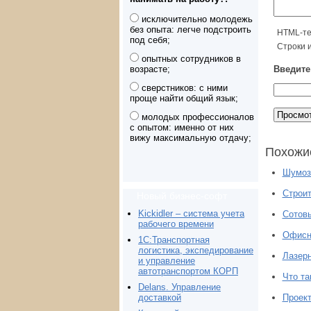
исключительно молодежь
без опыта: легче подстроить
HTML-те
под себя;
Строки 
опытных сотрудников в
возрасте;
Введите 
сверстников: с ними
проще найти общий язык;
молодых профессионалов
с опытом: именно от них
вижу максимальную отдачу;
Похожи
Шумоз
Строи
Новый бизнес-софт
Kickidler – система учета
Сотовы
рабочего времени
Офисн
1С:Транспортная
логистика, экспедирование
Лазерн
и управление
автотранспортом КОРП
Что та
Delans. Управление
доставкой
Проект