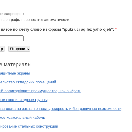
ги запрещены
и параграфы переносятся автоматически.
пятое по счету слово из фразы "ipuki uci aqilez yaho ojeh":
*
е материалы
ащитные экраны
тельство складских помещений
й поликарбонат: преимущества, как выбрать
ые окна и входные группы
ая резка на заказ: точность, скорость и безграничные возможности
кое коаксиальный кабель
ирование стальных конструкций