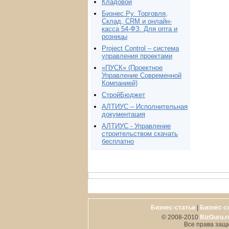
Кладовой
Бизнес.Ру. Торговля,
Склад, CRM и онлайн-
касса 54-ФЗ. Для опта и
розницы
Project Сontrol – система
управления проектами
«ПУСК» (Проектное
Управление Современной
Компанией)
СтройБюджет
АЛТИУС – Исполнительная
документация
АЛТИУС - Управление
строительством скачать
бесплатно
Бизнес-статьи
|
Бизнес-с
© 2008-2010
BizGuru.r
Все права защ