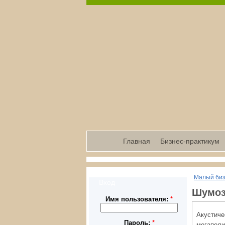
Главная
Бизнес-практикум
Малый би
Вход
Шумоз
Имя пользователя:
*
Акустиче
Пароль:
*
мегаполи