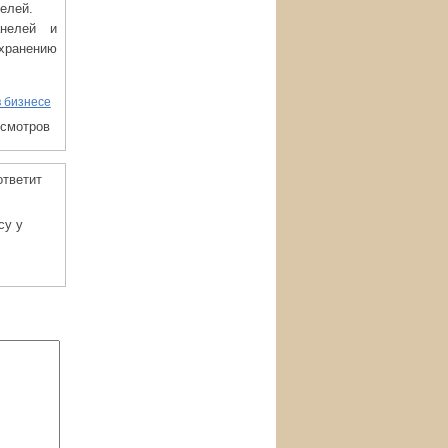
елей.
анелей и
охранению
в бизнесе
осмотров
ответит
су у