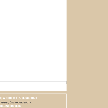
ы
|
О проекте
|
Cоглашение
раммы, бизнес-новости.
рации проекта
.