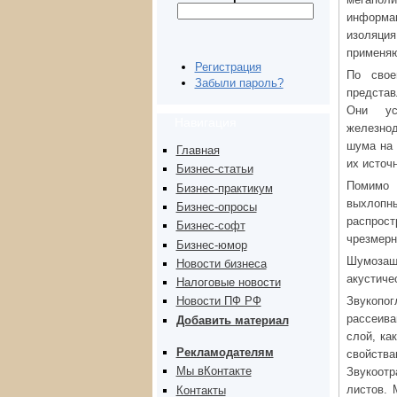
информа
изоляци
применяю
Регистрация
По сво
Забыли пароль?
представ
Они ус
Навигация
железнод
шума на 
Главная
их источ
Бизнес-статьи
Помимо 
Бизнес-практикум
выхлопны
Бизнес-опросы
распрост
Бизнес-софт
чрезмерн
Бизнес-юмор
Шумозащ
Новости бизнеса
акустиче
Налоговые новости
Звукопо
Новости ПФ РФ
рассеив
Добавить материал
слой, ка
Рекламодателям
свойства
Мы вКонтакте
Звукоот
листов. 
Контакты