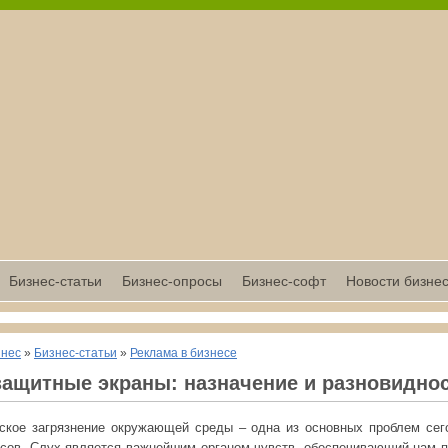
Бизнес-статьи
Бизнес-опросы
Бизнес-софт
Новости бизне
знес
»
Бизнес-статьи
»
Реклама в бизнесе
ащитные экраны: назначение и разновидно
ское загрязнение окружающей среды – одна из основных проблем се
сов. Слух является важнейшим органом чувств, обеспечивающий нам 