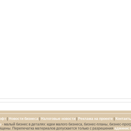
офт
|
Новости бизнеса
|
Налоговые новости
|
Реклама на проекте
|
Контакт
u
- малый бизнес в деталях: идеи малого бизнеса, бизнес-планы, бизнес-прог
ищены. Перепечатка материалов допускается только с разрешения
админист