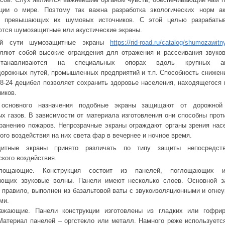
ции о мире. Поэтому так важна разработка экологических норм ак
я превышающих их шумовых источников. С этой целью разрабаты
тся шумозащитные или акустические экраны.
ей сути шумозащитные экраны
https://rid-road.ru/catalog/shumozawitn
ляют собой высокие ограждения для отражения и рассеивания звуко
танавливаются на специальных опорах вдоль крупных авт
орожных путей, промышленных предприятий и т.п. Способность снижен
8-24 децибел позволяет сохранить здоровье населения, находящегося 
ников.
основного назначения подобные экраны защищают от дорожно
х газов. В зависимости от материала изготовления они способны прот
ранению пожаров. Непрозрачные экраны ограждают органы зрения нас
ого воздействия на них света фар в вечернее и ночное время.
итные экраны принято различать по типу защиты непосредст
ского воздействия.
глощающие. Конструкция состоит из панелей, поглощающих 
ающих звуковые волны. Панели имеют несколько слоев. Основной 
к правило, выполнен из базальтовой ваты с звукоизоляционными и огне
ми.
ражающие. Панели конструкции изготовлены из гладких или гофри
Материал панелей – оргстекло или металл. Намного реже используетс