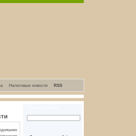
са
Налоговые новости
RSS
Поиск по сайту
сти
годняшних
получение