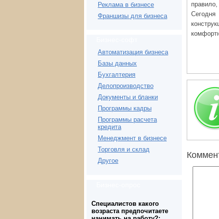
правило,
Реклама в бизнесе
Сегодня
Франшизы для бизнеса
конструк
комфортн
Бизнес-софт
Автоматизация бизнеса
Базы данных
Бухгалтерия
Делопроизводство
Документы и бланки
Программы кадры
Программы расчета
кредита
Менеджмент в бизнесе
Торговля и склад
Коммен
Другое
Бизнес-опрос
Специалистов какого
возраста предпочитаете
нанимать на работу?: