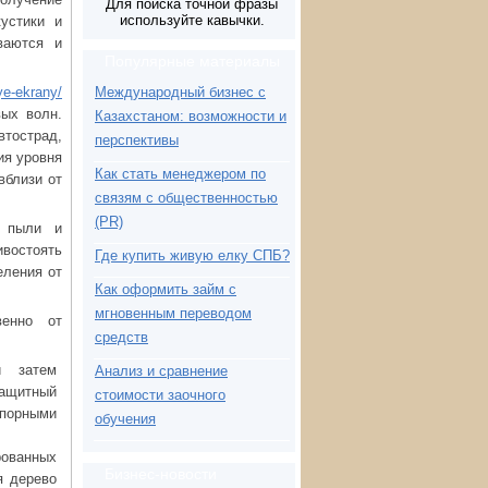
Для поиска точной фразы
используйте кавычки.
устики и
ваются и
Популярные материалы
ye-ekrany/
Международный бизнес с
вых волн.
Казахстаном: возможности и
острад,
перспективы
ия уровня
Как стать менеджером по
вблизи от
связям с общественностью
(PR)
й пыли и
ивостоять
Где купить живую елку СПБ?
еления от
Как оформить займ с
мгновенным переводом
венно от
средств
и затем
Анализ и сравнение
защитный
стоимости заочного
упорными
обучения
рованных
Бизнес-новости
я дерево