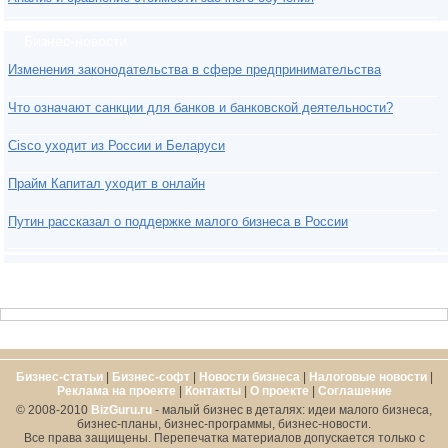
Бизнес-новости
Изменения законодательства в сфере предпринимательства
Что означают санкции для банков и банковской деятельности?
Cisco уходит из России и Беларуси
Прайм Капитал уходит в онлайн
Путин рассказал о поддержке малого бизнеса в России
Бизнес-статьи
|
Бизнес-софт
|
Новости бизнеса
|
Налоговые новости
|
Реклама на проекте
|
Контакты
|
О проекте
|
Cоглашение
© 2008-2010
BizGuru.ru
- малый бизнес в деталях: идеи малого бизнеса,
бизнес-планы, бизнес-программы, бизнес-новости.
Все права защищены. Перепечатка материалов допускается только с