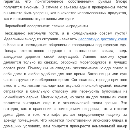
гарантии, что приготовленное собственными руками блюдо
получится вкусным. В случае с заказом еды в проверенном месте
вы можете быть уверены, как в качестве использованных продуктов,
так и в отменном вкусе пиццы или суши.
Широчайший ассортимент, свежие ингредиенты
Неожиданно нагрянули гости, а в холодильнике совсем пусто?
Идеальный выход из ситуации - заказать
бесплатную доставку суши
в Казани и насладиться общением с товарищами под вкусную еду.
Повара ответственно подходят к выполнению заказа, ведь
заведение дорожит своей репутацией. Именно поэтому суши
делаются только из свежих, отборных морепродуктов и лучших
сортов риса. Почему бы не отведать эксклюзивное блюдо прямо у
себя дома в любое удобное для вас время. Заказ пиццы или суш
часто выручает и в обеденное время. Согласитесь, гораздо приятнее
вместе с коллегами насладиться вкусной японской кухней, нежели
отправится в банальную столовку или перекусить булочками из
ближайшего ларька. Многих удивит, но заказ на дом пиццы ли суши
является выгодным еще и с экономической точки зрения. Это
выгодно, как в сравнении с помещением пиццерии, так и готовки
дома. Дело в том, что кафе делает определенную наценку за
аренду помещения. Что касается приготовления японского блюда в
домашних условиях, вам придется приобрести немаленький набор