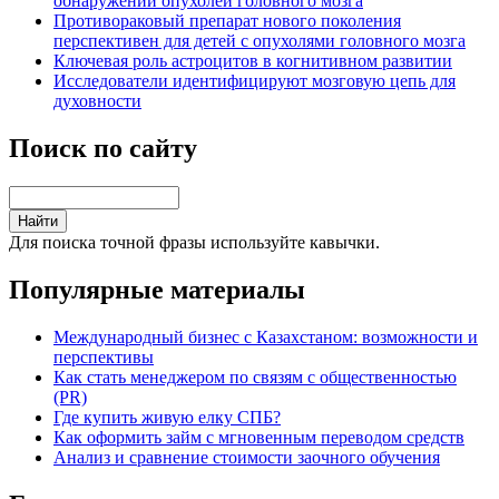
обнаружении опухолей головного мозга
Противораковый препарат нового поколения
перспективен для детей с опухолями головного мозга
Ключевая роль астроцитов в когнитивном развитии
Исследователи идентифицируют мозговую цепь для
духовности
Поиск по сайту
Для поиска точной фразы используйте кавычки.
Популярные материалы
Международный бизнес с Казахстаном: возможности и
перспективы
Как стать менеджером по связям с общественностью
(PR)
Где купить живую елку СПБ?
Как оформить займ с мгновенным переводом средств
Анализ и сравнение стоимости заочного обучения