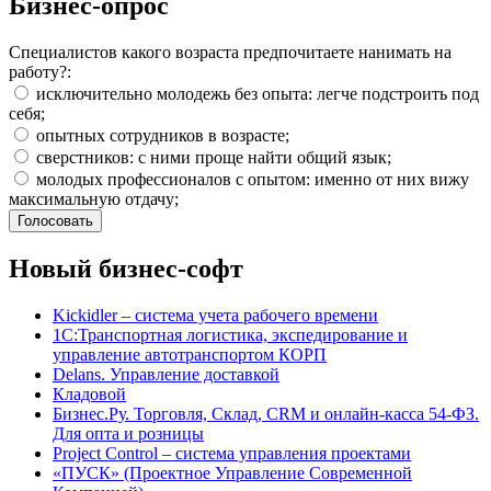
Бизнес-опрос
Специалистов какого возраста предпочитаете нанимать на
работу?:
исключительно молодежь без опыта: легче подстроить под
себя;
опытных сотрудников в возрасте;
сверстников: с ними проще найти общий язык;
молодых профессионалов с опытом: именно от них вижу
максимальную отдачу;
Новый бизнес-софт
Kickidler – система учета рабочего времени
1С:Транспортная логистика, экспедирование и
управление автотранспортом КОРП
Delans. Управление доставкой
Кладовой
Бизнес.Ру. Торговля, Склад, CRM и онлайн-касса 54-ФЗ.
Для опта и розницы
Project Сontrol – система управления проектами
«ПУСК» (Проектное Управление Современной