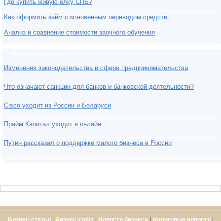
Где купить живую елку СПБ?
Как оформить займ с мгновенным переводом средств
Анализ и сравнение стоимости заочного обучения
Бизнес-новости
Изменения законодательства в сфере предпринимательства
Что означают санкции для банков и банковской деятельности?
Cisco уходит из России и Беларуси
Прайм Капитал уходит в онлайн
Путин рассказал о поддержке малого бизнеса в России
Бизнес-статьи
|
Бизнес-софт
|
Новости бизнеса
|
Налоговые новости
|