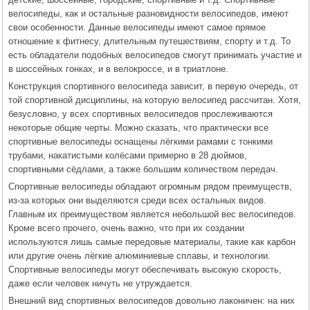
велосипеды, как и остальные разновидности велосипедов, имеют
свои особенности. Данные велосипеды имеют самое прямое
отношение к фитнесу, длительным путешествиям, спорту и т.д. То
есть обладатели подобных велосипедов смогут принимать участие и
в шоссейных гонках, и в велокроссе, и в триатлоне.
Конструкция спортивного велосипеда зависит, в первую очередь, от
той спортивной дисциплины, на которую велосипед рассчитан. Хотя,
безусловно, у всех спортивных велосипедов прослеживаются
некоторые общие черты. Можно сказать, что практически все
спортивные велосипеды оснащены лёгкими рамами с тонкими
трубами, накатистыми колёсами примерно в 28 дюймов,
спортивными сёдлами, а также большим количеством передач.
Спортивные велосипеды обладают огромным рядом преимуществ,
из-за которых они выделяются среди всех остальных видов.
Главным их преимуществом является небольшой вес велосипедов.
Кроме всего прочего, очень важно, что при их создании
используются лишь самые передовые материалы, такие как карбон
или другие очень лёгкие алюминиевые сплавы, и технологии.
Спортивные велосипеды могут обеспечивать высокую скорость,
даже если человек ничуть не утруждается.
Внешний вид спортивных велосипедов довольно лаконичен: на них