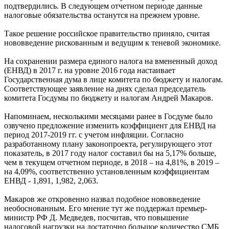
подтвердились. В следующем отчетном периоде данные
налоговые обязательства останутся на прежнем уровне.
Такое решение российское правительство приняло, считая
нововведение рискованным и ведущим к теневой экономике.
На сохранении размера единого налога на вмененный доход
(ЕНВД) в 2017 г. на уровне 2016 года настаивает
Государственная дума в лице комитета по бюджету и налогам.
Соответствующее заявление на днях сделал председатель
комитета Госдумы по бюджету и налогам Андрей Макаров.
Напоминаем, несколькими месяцами ранее в Госдуме было
озвучено предложение изменить коэффициент для ЕНВД на
период 2017-2019 гг. с учетом инфляции. Согласно
разработанному плану законопроекта, регулирующего этот
показатель, в 2017 году налог составил бы на 5,17% больше,
чем в текущем отчетном периоде, в 2018 – на 4,81%, в 2019 –
на 4,09%, соответственно установленным коэффициентам
ЕНВД - 1,891, 1,982, 2,063.
Макаров же откровенно назвал подобное нововведение
необоснованным. Его мнение тут же поддержал премьер-
министр РФ Д. Медведев, посчитав, что повышение
налоговой нагрузки на достаточно большое количество СМБ