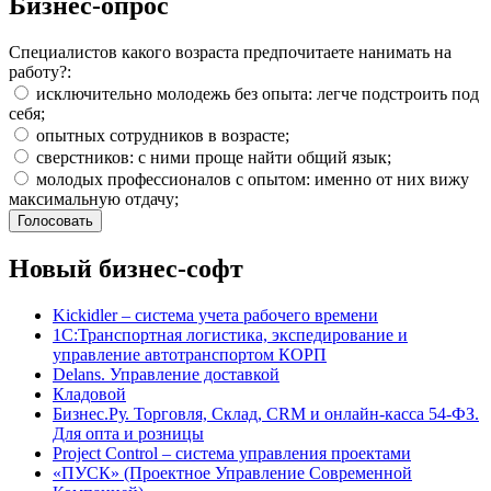
Бизнес-опрос
Специалистов какого возраста предпочитаете нанимать на
работу?:
исключительно молодежь без опыта: легче подстроить под
себя;
опытных сотрудников в возрасте;
сверстников: с ними проще найти общий язык;
молодых профессионалов с опытом: именно от них вижу
максимальную отдачу;
Новый бизнес-софт
Kickidler – система учета рабочего времени
1С:Транспортная логистика, экспедирование и
управление автотранспортом КОРП
Delans. Управление доставкой
Кладовой
Бизнес.Ру. Торговля, Склад, CRM и онлайн-касса 54-ФЗ.
Для опта и розницы
Project Сontrol – система управления проектами
«ПУСК» (Проектное Управление Современной