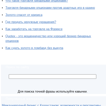
Что такое торговля бинарными опционами?
Торговля бинарными опционами против азартных игр в казино
Золото спасет от кризиса
Где продать ненужные украшения?
Как заработать на торговле на Форексе
Quotex - это мошенничество или хороший брокер бинарных
опционов
Как сдать золото в ломбард без выкупа
Поиск по сайту
Для поиска точной фразы используйте кавычки.
Популярные материалы
Международный бизнес с Казахстаном: возможности и перспективы