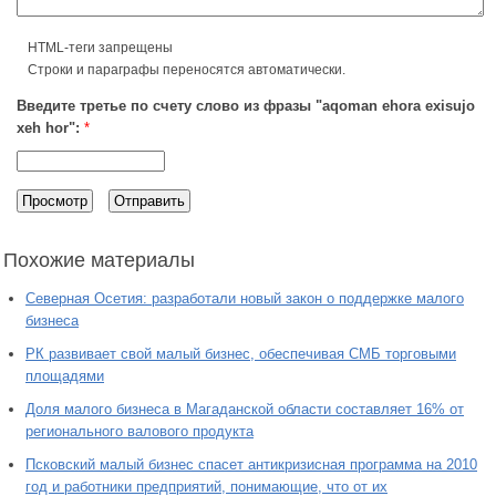
HTML-теги запрещены
Строки и параграфы переносятся автоматически.
Введите третье по счету слово из фразы "aqoman ehora exisujo
xeh hor":
*
Похожие материалы
Северная Осетия: разработали новый закон о поддержке малого
бизнеса
РК развивает свой малый бизнес, обеспечивая СМБ торговыми
площадями
Доля малого бизнеса в Магаданской области составляет 16% от
регионального валового продукта
Псковский малый бизнес спасет антикризисная программа на 2010
год и работники предприятий, понимающие, что от их