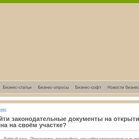
Бизнес-статьи
Бизнес-опросы
Бизнес-софт
Новости бизне
знес
айти законодательные документы на открыт
на на своём участке?
:
Добрый день. Подскажите, пожалуйста, где найти законодательные д