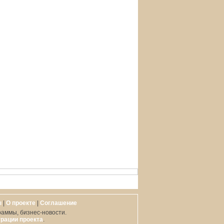
ы
|
О проекте
|
Cоглашение
раммы, бизнес-новости.
рации проекта
.