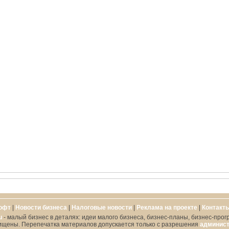
офт
|
Новости бизнеса
|
Налоговые новости
|
Реклама на проекте
|
Контакт
u
- малый бизнес в деталях: идеи малого бизнеса, бизнес-планы, бизнес-прог
ищены. Перепечатка материалов допускается только с разрешения
админист