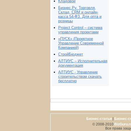
Кладовой
Бизнес.Ру. Торговля,
Склад, CRM и онлайн-
касса 54-ФЗ. Для опта и
розницы
Project Сontrol – система
управления проектами
«ПУСК» (Проектное
Управление Современной
Компанией)
СтройБюджет
АЛТИУС – Исполнительная
документация
АЛТИУС - Управление
строительством скачать
бесплатно
Бизнес-статьи
|
Бизнес-с
© 2008-2010
BizGuru.r
Все права защ