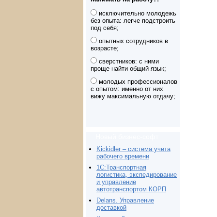
исключительно молодежь
без опыта: легче подстроить
под себя;
опытных сотрудников в
возрасте;
сверстников: с ними
проще найти общий язык;
молодых профессионалов
с опытом: именно от них
вижу максимальную отдачу;
Новый бизнес-софт
Kickidler – система учета
рабочего времени
1С:Транспортная
логистика, экспедирование
и управление
автотранспортом КОРП
Delans. Управление
доставкой