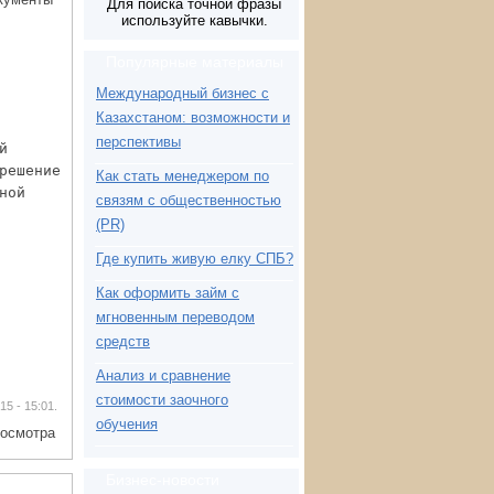
Для поиска точной фразы
используйте кавычки.
Популярные материалы
Международный бизнес с
Казахстаном: возможности и
перспективы
й
решение
Как стать менеджером по
ной
связям с общественностью
(PR)
Где купить живую елку СПБ?
Как оформить займ с
мгновенным переводом
средств
Анализ и сравнение
стоимости заочного
015 - 15:01.
обучения
росмотра
Бизнес-новости