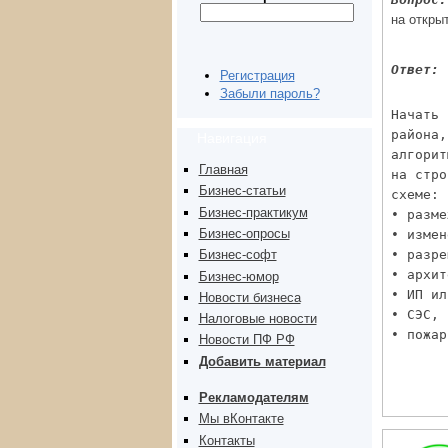
на откры
Ответ:
Регистрация
Забыли пароль?
Начать 
района,
Навигация
алгорит
Главная
на стро
Бизнес-статьи
схеме:
Бизнес-практикум
• разме
Бизнес-опросы
• измен
• разре
Бизнес-софт
• архит
Бизнес-юмор
• ИП ил
Новости бизнеса
• СЭС,
Налоговые новости
• пожар
Новости ПФ РФ
Добавить материал
Рекламодателям
Мы вКонтакте
Контакты