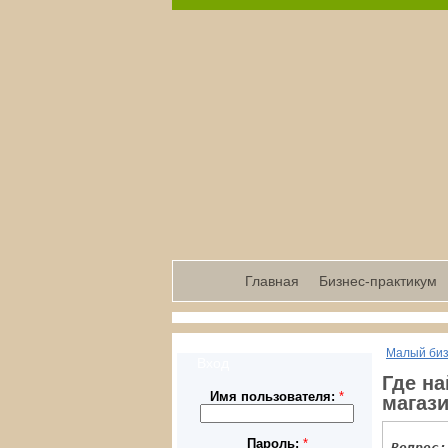
Главная
Бизнес-практикум
Малый би
Вход
Где н
Имя пользователя:
*
магази
Пароль:
*
Вопрос