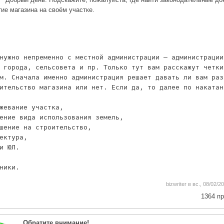
тие магазина на своём участке.
нужно непременно с местной администрации – администрации
 города, сельсовета и пр. Только тут вам расскажут четки
м. Сначала именно администрация решает давать ли вам раз
ительство магазина или нет. Если да, то далее по накатан
жевание участка,
ение вида использования земель,
шение на строительство,
ектура,
и ЮЛ.
ники.
bizwriter в вс., 08/02/2
1364 п
Обратите внимание!