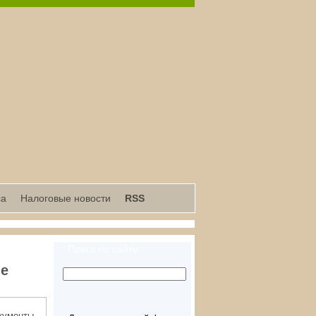
са
Налоговые новости
RSS
Поиск по сайту
ие
окументы