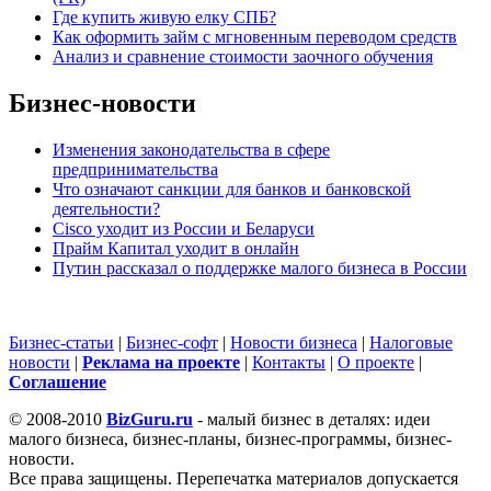
Где купить живую елку СПБ?
Как оформить займ с мгновенным переводом средств
Анализ и сравнение стоимости заочного обучения
Бизнес-новости
Изменения законодательства в сфере
предпринимательства
Что означают санкции для банков и банковской
деятельности?
Cisco уходит из России и Беларуси
Прайм Капитал уходит в онлайн
Путин рассказал о поддержке малого бизнеса в России
Бизнес-статьи
|
Бизнес-софт
|
Новости бизнеса
|
Налоговые
новости
|
Реклама на проекте
|
Контакты
|
О проекте
|
Cоглашение
© 2008-2010
BizGuru.ru
- малый бизнес в деталях: идеи
малого бизнеса, бизнес-планы, бизнес-программы, бизнес-
новости.
Все права защищены. Перепечатка материалов допускается