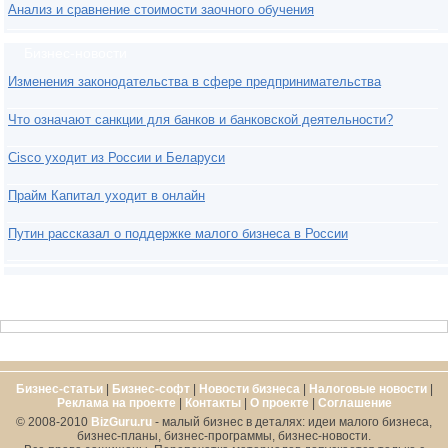
Анализ и сравнение стоимости заочного обучения
Бизнес-новости
Изменения законодательства в сфере предпринимательства
Что означают санкции для банков и банковской деятельности?
Cisco уходит из России и Беларуси
Прайм Капитал уходит в онлайн
Путин рассказал о поддержке малого бизнеса в России
Бизнес-статьи
|
Бизнес-софт
|
Новости бизнеса
|
Налоговые новости
|
Реклама на проекте
|
Контакты
|
О проекте
|
Cоглашение
© 2008-2010
BizGuru.ru
- малый бизнес в деталях: идеи малого бизнеса,
бизнес-планы, бизнес-программы, бизнес-новости.