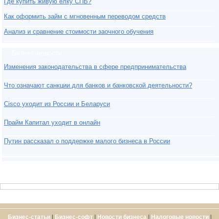
Где купить живую елку СПБ?
Как оформить займ с мгновенным переводом средств
Анализ и сравнение стоимости заочного обучения
Бизнес-новости
Изменения законодательства в сфере предпринимательства
Что означают санкции для банков и банковской деятельности?
Cisco уходит из России и Беларуси
Прайм Капитал уходит в онлайн
Путин рассказал о поддержке малого бизнеса в России
Бизнес-статьи
|
Бизнес-софт
|
Новости бизнеса
|
Налоговые новости
|