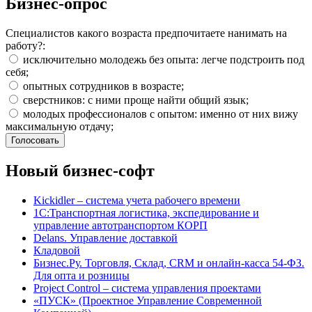
Бизнес-опрос
Специалистов какого возраста предпочитаете нанимать на
работу?:
исключительно молодежь без опыта: легче подстроить под
себя;
опытных сотрудников в возрасте;
сверстников: с ними проще найти общий язык;
молодых профессионалов с опытом: именно от них вижу
максимальную отдачу;
Новый бизнес-софт
Kickidler – система учета рабочего времени
1С:Транспортная логистика, экспедирование и
управление автотранспортом КОРП
Delans. Управление доставкой
Кладовой
Бизнес.Ру. Торговля, Склад, CRM и онлайн-касса 54-ФЗ.
Для опта и розницы
Project Сontrol – система управления проектами
«ПУСК» (Проектное Управление Современной