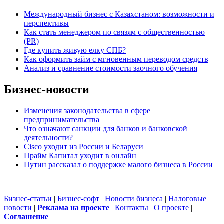
Международный бизнес с Казахстаном: возможности и
перспективы
Как стать менеджером по связям с общественностью
(PR)
Где купить живую елку СПБ?
Как оформить займ с мгновенным переводом средств
Анализ и сравнение стоимости заочного обучения
Бизнес-новости
Изменения законодательства в сфере
предпринимательства
Что означают санкции для банков и банковской
деятельности?
Cisco уходит из России и Беларуси
Прайм Капитал уходит в онлайн
Путин рассказал о поддержке малого бизнеса в России
Бизнес-статьи
|
Бизнес-софт
|
Новости бизнеса
|
Налоговые
новости
|
Реклама на проекте
|
Контакты
|
О проекте
|
Cоглашение